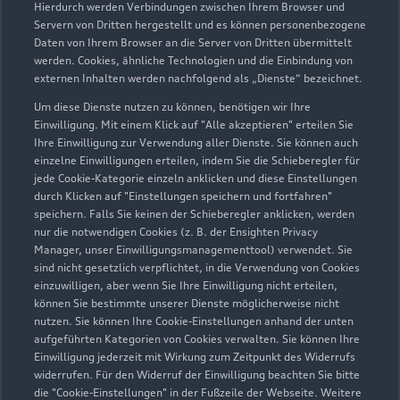
Hierdurch werden Verbindungen zwischen Ihrem Browser und
Servern von Dritten hergestellt und es können personenbezogene
Daten von Ihrem Browser an die Server von Dritten übermittelt
werden. Cookies, ähnliche Technologien und die Einbindung von
externen Inhalten werden nachfolgend als „Dienste“ bezeichnet.
Um diese Dienste nutzen zu können, benötigen wir Ihre
Einwilligung. Mit einem Klick auf "Alle akzeptieren" erteilen Sie
Ihre Einwilligung zur Verwendung aller Dienste. Sie können auch
Audi Pflegemitteltasche
einzelne Einwilligungen erteilen, indem Sie die Schieberegler für
jede Cookie-Kategorie einzeln anklicken und diese Einstellungen
Sommer
durch Klicken auf "Einstellungen speichern und fortfahren"
speichern. Falls Sie keinen der Schieberegler anklicken, werden
Damit Ihr Audi auch im Sommer glänzt: die
nur die notwendigen Cookies (z. B. der Ensighten Privacy
passende Pflege in einer Tasche.
Manager, unser Einwilligungsmanagementtool) verwendet. Sie
sind nicht gesetzlich verpflichtet, in die Verwendung von Cookies
Zur Audi Shopping World
einzuwilligen, aber wenn Sie Ihre Einwilligung nicht erteilen,
können Sie bestimmte unserer Dienste möglicherweise nicht
nutzen. Sie können Ihre Cookie-Einstellungen anhand der unten
aufgeführten Kategorien von Cookies verwalten. Sie können Ihre
Einwilligung jederzeit mit Wirkung zum Zeitpunkt des Widerrufs
widerrufen. Für den Widerruf der Einwilligung beachten Sie bitte
die "Cookie-Einstellungen" in der Fußzeile der Webseite. Weitere