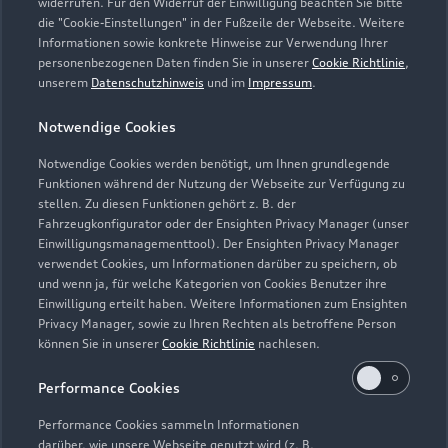
widerrufen. Für den Widerruf der Einwilligung beachten Sie bitte
die "Cookie-Einstellungen" in der Fußzeile der Webseite. Weitere
Informationen sowie konkrete Hinweise zur Verwendung Ihrer
Service
personenbezogenen Daten finden Sie in unserer
Cookie Richtlinie
,
Geschlossen
,
öffnet am
Montag 07:00
unserem
Datenschutzhinweis
und im
Impressum
.
Notwendige Cookies
Teile- & Zubehörverkauf
Geschlossen
,
öffnet am
Montag 07:00
Notwendige Cookies werden benötigt, um Ihnen grundlegende
Funktionen während der Nutzung der Webseite zur Verfügung zu
stellen. Zu diesen Funktionen gehört z. B. der
Fahrzeugkonfigurator oder der Ensighten Privacy Manager (unser
Einwilligungsmanagementtool). Der Ensighten Privacy Manager
Zurück nach oben
verwendet Cookies, um Informationen darüber zu speichern, ob
und wenn ja, für welche Kategorien von Cookies Benutzer ihre
Einwilligung erteilt haben. Weitere Informationen zum Ensighten
Modelle
Privacy Manager, sowie zu Ihren Rechten als betroffene Person
können Sie in unserer
Cookie Richtlinie
nachlesen.
Kaufen & leasen
Alle Modelle
Performance Cookies
Modelle vergleichen
Service & Zubehör
Performance Cookies sammeln Informationen
Neuwagensuche
darüber, wie unsere Webseite genutzt wird (z. B.