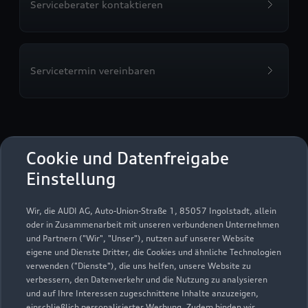
Serviceberater kontaktieren
Servicetermin vereinbaren
Volkswagen Automobile
Cookie und Datenfreigabe
Hamburg GmbH
Einstellung
Servicepartner
e-tron
Wir, die AUDI AG, Auto-Union-Straße 1, 85057 Ingolstadt, allein
oder in Zusammenarbeit mit unseren verbundenen Unternehmen
und Partnern ("Wir", "Unser"), nutzen auf unserer Website
eigene und Dienste Dritter, die Cookies und ähnliche Technologien
verwenden ("Dienste"), die uns helfen, unsere Website zu
verbessern, den Datenverkehr und die Nutzung zu analysieren
und auf Ihre Interessen zugeschnittene Inhalte anzuzeigen,
einschließlich personalisierter Werbung. Zudem binden wir