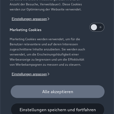
Elektromodelle
Anzahl der Besuche, Verweildauer). Diese Cookies
Gebrauchtwagensuche
Support
werden zur Optimierung der Webseite verwendet.
Saisonale Angebote
Plug-in-Hybride
Gebrauchtwagen
Einstellungen anpassen
Audi Services
Über Audi
Kundenservice
Finanzierung
Marketing Cookies
Garantie
Händlersuche
Aktionen & Angebote
Unternehmen
Marketing Cookies werden verwendet, um für die
Audi digital services
Benutzer relevantere und auf deren Interessen
Audi Code
Geschäftskunden
Karriere
zugeschnittene Inhalte anzubieten. Sie werden auch
myAudi
verwendet, um die Erscheinungshäufigkeit einer
Häufige Fragen (FAQ)
Investor Relations
Werbeanzeige zu begrenzen und um die Effektivität
© 2026 AUDI AG. Alle Rechte vorbehalten
von Werbekampagnen zu messen und zu steuern.
Audi Online Beratung
Presse & Media Center
Impressum
Rechtliches
Hinweisgebersystem
Einstellungen anpassen
Online-Terminvereinbarung
Datenschutz
Datenschutzinformation
Cookie-Einstellungen
Servicekontakt
Cookie-Richtlinie
Barrierefreiheit
Audi erleben
Alle akzeptieren
Digital Services Act
EU Data Act
Bordbuch & Bedienungsanleitungen
Newsletter
Verträge kündigen
Einstellungen speichern und fortfahren