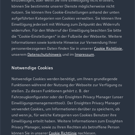
einzuwilligen, aber wenn Sie Ihre Einwilligung nicht erteilen,
können Sie bestimmte unserer Dienste möglicherweise nicht
Kaufen & leasen
nutzen. Sie können Ihre Cookie-Einstellungen anhand der unten
Alle Modelle
aufgeführten Kategorien von Cookies verwalten. Sie können Ihre
Einwilligung jederzeit mit Wirkung zum Zeitpunkt des Widerrufs
Modelle vergleichen
Service & Zubehör
widerrufen. Für den Widerruf der Einwilligung beachten Sie bitte
Neuwagensuche
die "Cookie-Einstellungen" in der Fußzeile der Webseite. Weitere
Elektromodelle
Informationen sowie konkrete Hinweise zur Verwendung Ihrer
Gebrauchtwagensuche
Support
Saisonale Angebote
personenbezogenen Daten finden Sie in unserer
Cookie Richtlinie
,
Plug-in-Hybride
unserem
Datenschutzhinweis
und im
Impressum
.
Gebrauchtwagen
Audi Services
Über Audi
Kundenservice
Finanzierung
Notwendige Cookies
Garantie
Händlersuche
Notwendige Cookies werden benötigt, um Ihnen grundlegende
Aktionen & Angebote
Unternehmen
Audi digital services
Funktionen während der Nutzung der Webseite zur Verfügung zu
Audi Code
stellen. Zu diesen Funktionen gehört z. B. der
Geschäftskunden
Karriere
myAudi
Fahrzeugkonfigurator oder der Ensighten Privacy Manager (unser
Häufige Fragen (FAQ)
Einwilligungsmanagementtool). Der Ensighten Privacy Manager
Investor Relations
verwendet Cookies, um Informationen darüber zu speichern, ob
© 2026 AUDI AG. Alle Rechte vorbehalten
Audi Online Beratung
und wenn ja, für welche Kategorien von Cookies Benutzer ihre
Presse & Media Center
Einwilligung erteilt haben. Weitere Informationen zum Ensighten
Impressum
Rechtliches
Hinweisgebersystem
Online-Terminvereinbarung
Privacy Manager, sowie zu Ihren Rechten als betroffene Person
Datenschutz
Datenschutzinformation
Cookie-Einstellungen
können Sie in unserer
Cookie Richtlinie
nachlesen.