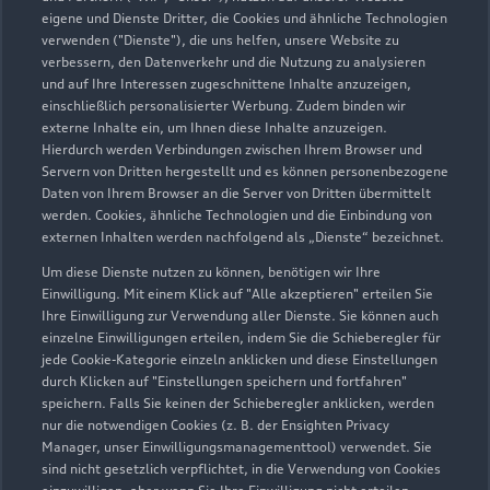
Kontaktdaten herunterladen
eigene und Dienste Dritter, die Cookies und ähnliche Technologien
verwenden ("Dienste"), die uns helfen, unsere Website zu
verbessern, den Datenverkehr und die Nutzung zu analysieren
und auf Ihre Interessen zugeschnittene Inhalte anzuzeigen,
Öffnungszeiten
einschließlich personalisierter Werbung. Zudem binden wir
externe Inhalte ein, um Ihnen diese Inhalte anzuzeigen.
Hierdurch werden Verbindungen zwischen Ihrem Browser und
Servern von Dritten hergestellt und es können personenbezogene
Service
Daten von Ihrem Browser an die Server von Dritten übermittelt
Geöffnet bis
19:00
werden. Cookies, ähnliche Technologien und die Einbindung von
externen Inhalten werden nachfolgend als „Dienste“ bezeichnet.
Um diese Dienste nutzen zu können, benötigen wir Ihre
Teile- & Zubehörverkauf
Einwilligung. Mit einem Klick auf "Alle akzeptieren" erteilen Sie
Geöffnet bis
19:00
Ihre Einwilligung zur Verwendung aller Dienste. Sie können auch
einzelne Einwilligungen erteilen, indem Sie die Schieberegler für
jede Cookie-Kategorie einzeln anklicken und diese Einstellungen
durch Klicken auf "Einstellungen speichern und fortfahren"
speichern. Falls Sie keinen der Schieberegler anklicken, werden
Zurück nach oben
nur die notwendigen Cookies (z. B. der Ensighten Privacy
Manager, unser Einwilligungsmanagementtool) verwendet. Sie
Modelle
sind nicht gesetzlich verpflichtet, in die Verwendung von Cookies