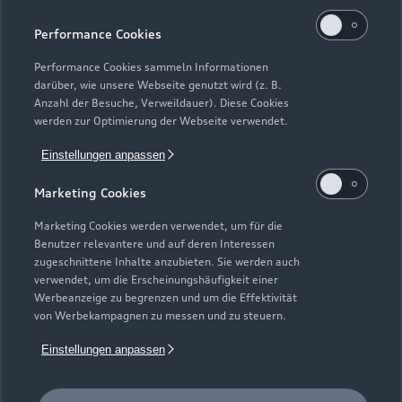
Servicekontakt
Cookie-Richtlinie
Barrierefreiheit
Audi erleben
Performance Cookies
Digital Services Act
EU Data Act
Bordbuch & Bedienungsanleitungen
Newsletter
Performance Cookies sammeln Informationen
Verträge kündigen
darüber, wie unsere Webseite genutzt wird (z. B.
Anzahl der Besuche, Verweildauer). Diese Cookies
1
Die direkten und indirekten Tochtergesellschaften der
werden zur Optimierung der Webseite verwendet.
Volkswagen Financial Services AG erbringen unter dem
Einstellungen anpassen
gemeinsamen Kennzeichen „Volkswagen Financial Services“
verschiedene Leistungen. Es handelt sich hierbei um
Marketing Cookies
Bankleistungen (durch Volkswagen Bank GmbH),
Leasingleistungen (durch Volkswagen Leasing GmbH),
Marketing Cookies werden verwendet, um für die
Versicherungsleistungen (durch Volkswagen Versicherung AG,
Benutzer relevantere und auf deren Interessen
zugeschnittene Inhalte anzubieten. Sie werden auch
Volkswagen Autoversicherung AG) sowie Mobilitätsleistungen
verwendet, um die Erscheinungshäufigkeit einer
(u. a. durch Volkswagen Leasing GmbH). Zusätzlich werden
Werbeanzeige zu begrenzen und um die Effektivität
Versicherungsprodukte anderer Anbieter vermittelt.
von Werbekampagnen zu messen und zu steuern.
2
Das Autohaus ist zertifiziert von der Audi Leasing,
Einstellungen anpassen
Zweigniederlassung der Volkswagen Leasing GmbH. Die
Grundlage der Zertifizierung ist der Anteil der zertifizierten