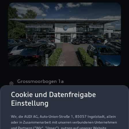
Grossmoorbogen 1a
21079 Hamburg
Cookie und Datenfreigabe
Einstellung
040 766070
info@volkswagen-hamburg.de
Wir, die AUDI AG, Auto-Union-Straße 1, 85057 Ingolstadt, allein
oder in Zusammenarbeit mit unseren verbundenen Unternehmen
und Partnern ("Wir", "Unser"), nutzen auf unserer Website